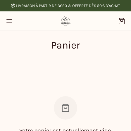
📦
LIVRAISON À PARTIR DE 3€90 & OFFERTE DÈS 50 € D'ACHAT
Panier
Votre panier est actuellement vide.