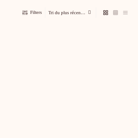
Filters
Carte découpée – Le Goûter
$
9.00
Carte de Voeux – « Le Chat du Père Noël »
–
$
7.00
$
28.00