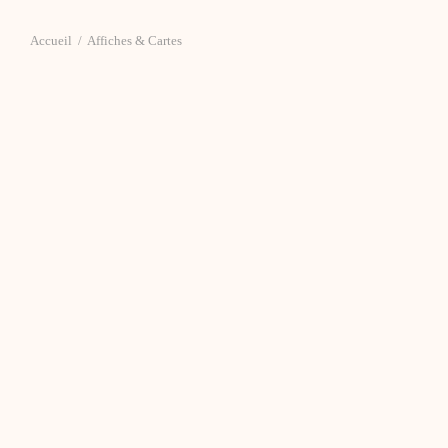
Accueil
/
Affiches & Cartes
Affiche « Le Libraire »
–
$
18.00
$
40.00
Carte découpée – Bouquet
$
9.00