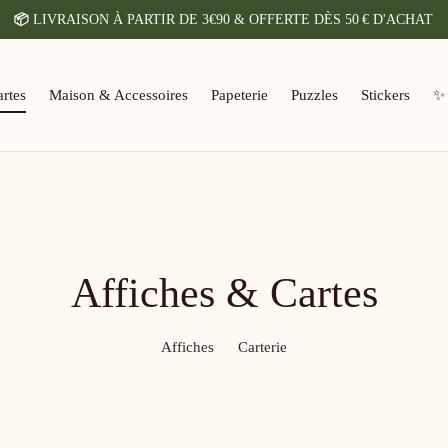
📦
LIVRAISON À PARTIR DE 3€90 & OFFERTE DÈS 50 € D'ACHAT
rtes
Maison & Accessoires
Papeterie
Puzzles
Stickers
✨
Affiches & Cartes
Affiches
Carterie