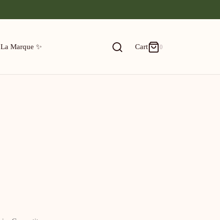
0
Cart
 La Marque ✨
Cart
0
ACTIVE FILTERS
Updating…
Votre panier est vide.
FILTER BY CATEGORY
Continue Shopping
🎄 NOËL 🎄
💘 La St-Valentin 💘
Maison & Accessoires
Magnets
FILTER BY COLOR