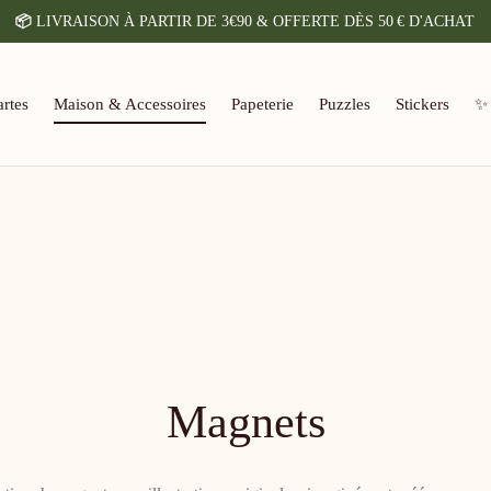
📦
LIVRAISON À PARTIR DE 3€90 & OFFERTE DÈS 50 € D'ACHAT
rtes
Maison & Accessoires
Papeterie
Puzzles
Stickers
✨
Magnets