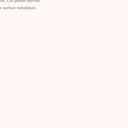
oin. Ces petites œuvres
FILTER BY PRICE
e surface métallique.
Min Price:
Max Price: