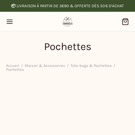
📦
LIVRAISON À PARTIR DE 3€90 & OFFERTE DÈS 50 € D'ACHAT
Pochettes
Accueil
/
Maison & Accessoires
/
Tote-bags & Pochettes
/
Pochettes
-
%