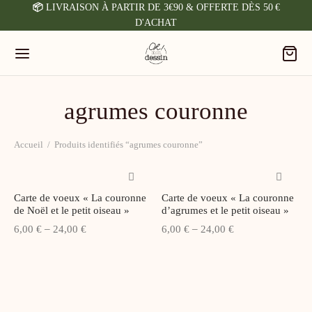
📦
LIVRAISON À PARTIR DE 3€90 & OFFERTE DÈS 50 €
D'ACHAT
agrumes couronne
Back
Back
Back
Accueil
/
Produits identifiés “agrumes couronne”
ICHES & CARTES
SON & ACCESSOIRES
ETERIE
Carte de voeux « La couronne
Carte de voeux « La couronne
iches
ugies & Allumettes
locs-Notes
de Noël et le petit oiseau »
d’agrumes et le petit oiseau »
–
–
6,00
€
24,00
€
6,00
€
24,00
€
fiches Sur Mesure
ches & Pin’s
cs Planning
rterie
agnets
rnets
ugs & Tasses
rands Cahiers (Journal)