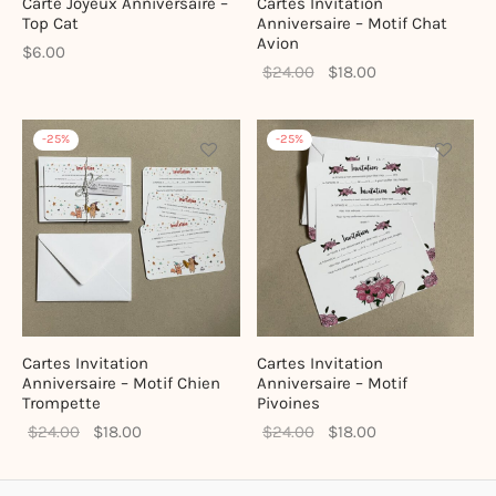
Carte Joyeux Anniversaire –
Cartes Invitation
Top Cat
Anniversaire – Motif Chat
te-bags & Pochettes
Avion
$
6.00
Le prix
Le prix
$
24.00
$
18.00
initial
actuel
était :
est :
-
25
%
-
25
%
$24.00.
$18.00.
Cartes Invitation
Cartes Invitation
Anniversaire – Motif Chien
Anniversaire – Motif
Trompette
Pivoines
Le prix
Le prix
Le prix
Le prix
$
24.00
$
18.00
$
24.00
$
18.00
initial
actuel
initial
actuel
était :
est :
était :
est :