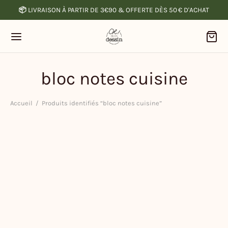
📦
LIVRAISON À PARTIR DE 3€90 & OFFERTE DÈS 50 € D'ACHAT
bloc notes cuisine
Accueil
/
Produits identifiés “bloc notes cuisine”