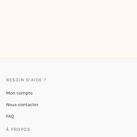
Bloc-notes – À table !
Bloc-notes aimanté Bon
Appétit
8,50
€
–
9,50
€
11,00
€
BESOIN D’AIDE ?
Mon compte
Nous contacter
FAQ
À PROPOS