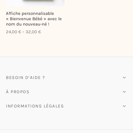
ote-bags & Pochettes
Affiche personnalisable
« Bienvenue Bébé » avec le
nom du nouveau-né !
–
24,00
€
32,00
€
BESOIN D’AIDE ?
À PROPOS
INFORMATIONS LÉGALES