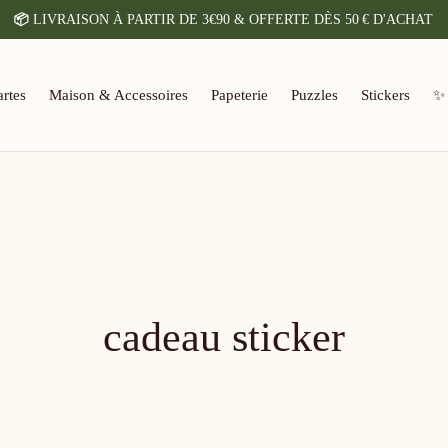
📦
LIVRAISON À PARTIR DE 3€90 & OFFERTE DÈS 50 € D'ACHAT
rtes
Maison & Accessoires
Papeterie
Puzzles
Stickers
✨
cadeau sticker