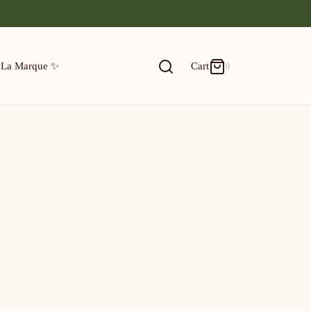
0
Cart
 La Marque ✨
Cart
0
ACTIVE FILTERS
Updating…
Votre panier est vide.
FILTER BY CATEGORY
Continue Shopping
Stickers
✨ Petits Prix ✨
🎄 NOËL 🎄
💘 La St-Valentin 💘
FILTER BY COLOR