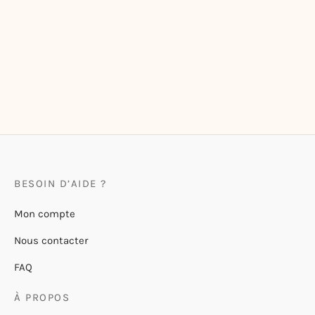
Tote-Bag en Coton Epais
« Versailles – La Reine et ses
moutons »
22,00
€
BESOIN D’AIDE ?
Mon compte
Nous contacter
FAQ
À PROPOS