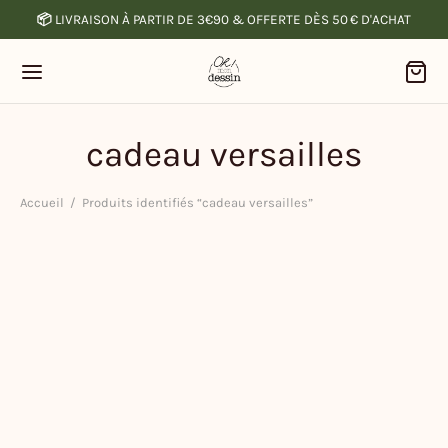
📦
LIVRAISON À PARTIR DE 3€90 & OFFERTE DÈS 50 € D'ACHAT
cadeau versailles
Accueil
/
Produits identifiés “cadeau versailles”