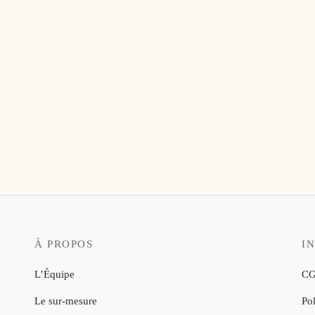
Bloc-notes La Parisienne
9,50
€
À PROPOS
I
L’Équipe
CG
Le sur-mesure
Pol