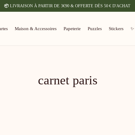
📦
LIVRAISON À PARTIR DE 3€90 & OFFERTE DÈS 50 € D'ACHAT
rtes
Maison & Accessoires
Papeterie
Puzzles
Stickers
✨
carnet paris