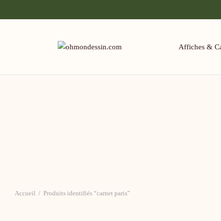
Affiches & Ca
Accueil
/
Produits identifiés “carnet paris”