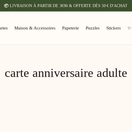
📦
LIVRAISON À PARTIR DE 3€90 & OFFERTE DÈS 50 € D'ACHAT
rtes
Maison & Accessoires
Papeterie
Puzzles
Stickers
✨
carte anniversaire adulte