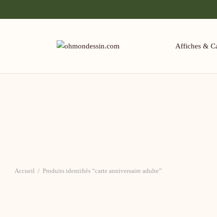
Affiches & Ca
Accueil
/
Produits identifiés “carte anniversaire adulte”
Carte découpée – Chat Roux Anniversaire