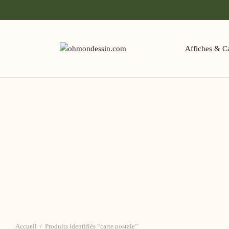
Affiches & Ca
Accueil
/
Produits identifiés “carte postale”