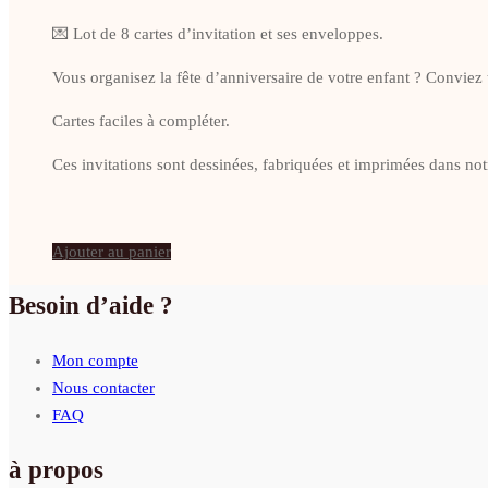
prix
prix
💌 Lot de 8 cartes d’invitation et ses enveloppes.
initial
actuel
était :
est :
Vous organisez la fête d’anniversaire de votre enfant ? Conviez t
20,00 €.
15,00 €.
Cartes faciles à compléter.
Ces invitations sont dessinées, fabriquées et imprimées dans notr
Ajouter au panier
Besoin d’aide ?
Mon compte
Nous contacter
FAQ
à propos