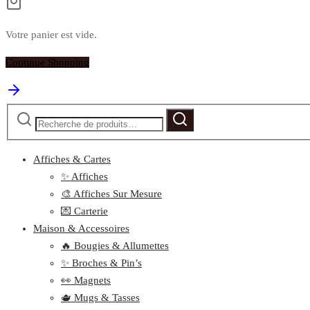
Votre panier est vide.
Continue Shopping
Recherche
Recherche
pour :
Affiches & Cartes
✨ Affiches
🎨 Affiches Sur Mesure
💌 Carterie
Maison & Accessoires
🔥 Bougies & Allumettes
✨ Broches & Pin’s
👀 Magnets
🫖 Mugs & Tasses