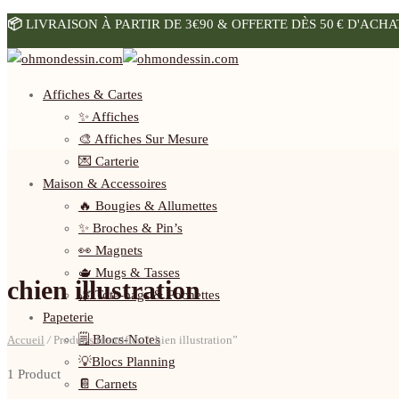
📦
LIVRAISON À PARTIR DE 3€90 & OFFERTE DÈS 50 € D'ACHA
Affiches & Cartes
✨ Affiches
🎨 Affiches Sur Mesure
💌 Carterie
Maison & Accessoires
🔥 Bougies & Allumettes
✨ Broches & Pin’s
👀 Magnets
🫖 Mugs & Tasses
chien illustration
🌿 Tote-bags & Pochettes
Papeterie
🗒️ Blocs-Notes
Accueil
/
Produits identifiés “chien illustration”
💡Blocs Planning
1 Product
📔 Carnets