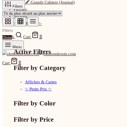
🖋️ Grands Cahiers (Journal)
Filters
Puzzles
Stickers
✨ La Marque ✨
Filters
Search
Cart
0
Done
Menu
Active Filters
Cart
0
Filter by Category
Affiches & Cartes
✨ Petits Prix ✨
Filter by Color
Filter by Price