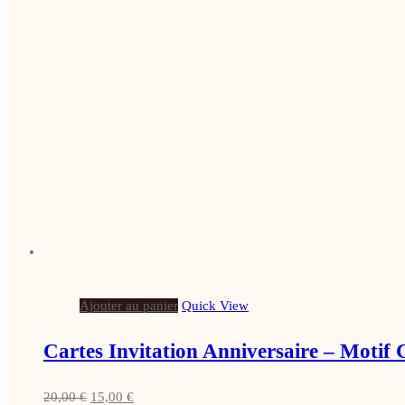
Ajouter au panier
Quick View
Cartes Invitation Anniversaire – Motif
Le
Le
20,00
€
15,00
€