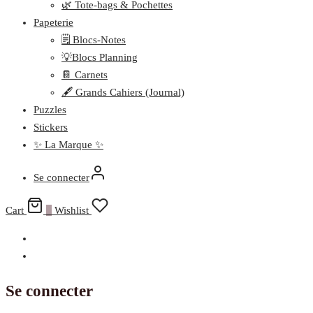
🌿 Tote-bags & Pochettes
Papeterie
🗒️ Blocs-Notes
💡Blocs Planning
📔 Carnets
🖋️ Grands Cahiers (Journal)
Puzzles
Stickers
✨ La Marque ✨
Se connecter
Cart
0
Wishlist
Se connecter