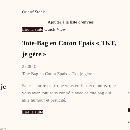
Out of Stock
Ajouter à la liste d’envies
Lire la suite
Quick View
Tote-Bag en Coton Epais « TKT,
je gère »
22,00
€
Tote Bag en Coton Epais « Tkt, je gère »
je
Faites sourire ceux que vous croisez et montrez que
vous avez tout sous contrôle avec ce tote bag qui
allie humour et praticité.
L
Lire la suite
r/m²