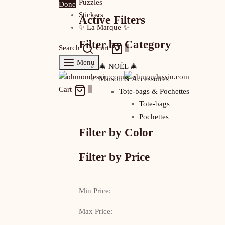
Puzzles
Done
Stickers
Active Filters
✨ La Marque ✨
Filter by Category
Search
Cart
0
Menu
🎄 NOËL 🎄
Maison & Accessoires
Cart
0
Tote-bags & Pochettes
Tote-bags
Pochettes
Filter by Color
Filter by Price
Min Price:
Max Price: