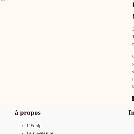
L
à propos
I
L’Équipe
Le sur-mesure