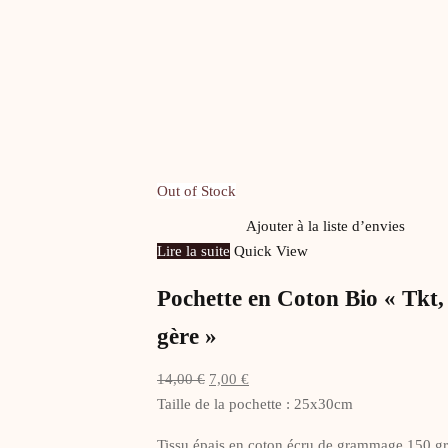
Out of Stock
Ajouter à la liste d’envies
Lire la suite
Quick View
Pochette en Coton Bio « Tkt, 
gère »
Le
Le
14,00
€
7,00
€
prix
prix
Taille de la pochette : 25x30cm
initial
actuel
Tissu épais en coton écru de grammage 150 g