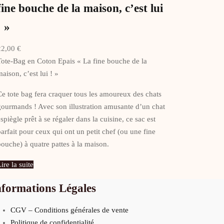
fine bouche de la maison, c’est lui
! »
22,00
€
Tote-Bag en Coton Epais « La fine bouche de la
maison, c’est lui ! »
Ce tote bag fera craquer tous les amoureux des chats
gourmands ! Avec son illustration amusante d’un chat
espiègle prêt à se régaler dans la cuisine, ce sac est
parfait pour ceux qui ont un petit chef (ou une fine
bouche) à quatre pattes à la maison.
ire la suite
nformations Légales
CGV – Conditions générales de vente
Politique de confidentialité