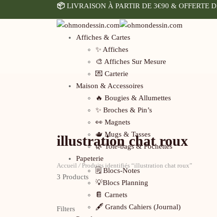
📦
LIVRAISON À PARTIR DE 3€90 & OFFERTE D
Affiches & Cartes
✨ Affiches
🎨 Affiches Sur Mesure
💌 Carterie
Maison & Accessoires
🔥 Bougies & Allumettes
✨ Broches & Pin’s
👀 Magnets
🫖 Mugs & Tasses
illustration chat roux
🌿 Tote-bags & Pochettes
Papeterie
Accueil
/
Produits identifiés “illustration chat roux”
🗒️ Blocs-Notes
3 Products
💡Blocs Planning
📔 Carnets
🖋️ Grands Cahiers (Journal)
Filters