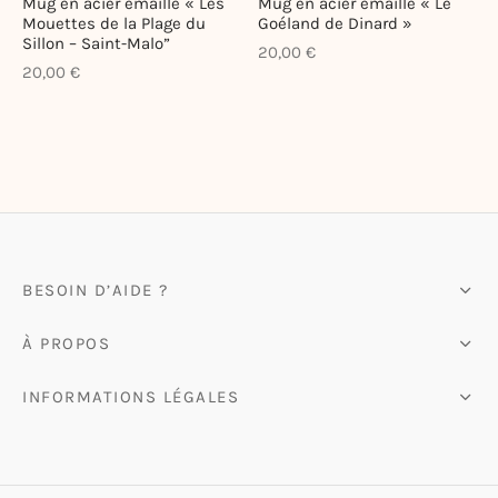
Mug en acier émaillé « Les
Mug en acier émaillé « Le
Mouettes de la Plage du
Goéland de Dinard »
te-bags & Pochettes
Sillon – Saint-Malo”
20,00
€
20,00
€
BESOIN D’AIDE ?
À PROPOS
INFORMATIONS LÉGALES