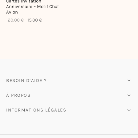
Cartes Invitation
Anniversaire – Motif Chat
ote-bags & Pochettes
Avion
Le prix
Le prix
20,00
€
15,00
€
initial
actuel
était :
est :
20,00 €.
15,00 €.
BESOIN D’AIDE ?
À PROPOS
INFORMATIONS LÉGALES