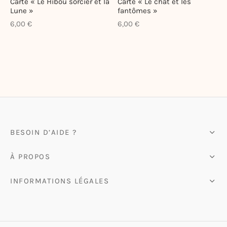
Carte « Le Hibou sorcier et la
Carte « Le chat et les
Lune »
fantômes »
ote-bags & Pochettes
6,00
€
6,00
€
BESOIN D’AIDE ?
À PROPOS
INFORMATIONS LÉGALES