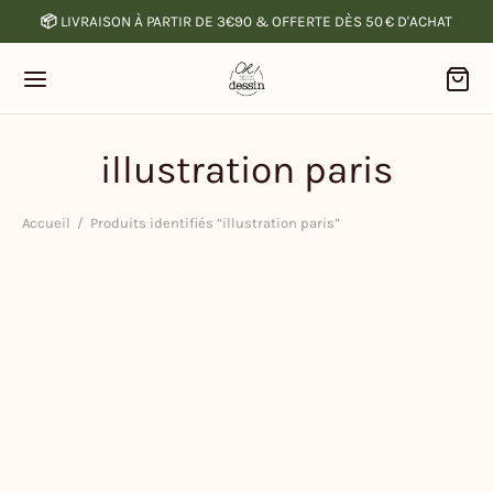
📦
LIVRAISON À PARTIR DE 3€90 & OFFERTE DÈS 50 € D'ACHAT
illustration paris
Accueil
/
Produits identifiés “illustration paris”