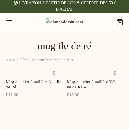
📦
LIVRAISON À PARTIR DE 3€90 & OFFERTE DÈS 50 €
D'ACHAT
mug ile de ré
Back
Back
Back
Accueil
/
Produits identifiés “mug ile de ré”
ICHES & CARTES
SON & ACCESSOIRES
ETERIE
Mug en acier émaillé « Ane Ile
Mug en acier émaillé « Vélos
iches
ugies & Allumettes
locs-Notes
de Ré »
ile de Ré »
£
18.00
£
18.00
fiches Sur Mesure
ches & Pin’s
cs Planning
rterie
agnets
rnets
ugs & Tasses
rands Cahiers (Journal)