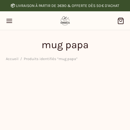
📦
LIVRAISON À PARTIR DE 3€90 & OFFERTE DÈS 50 € D'ACHAT
mug papa
Accueil
/
Produits identifiés “mug papa”