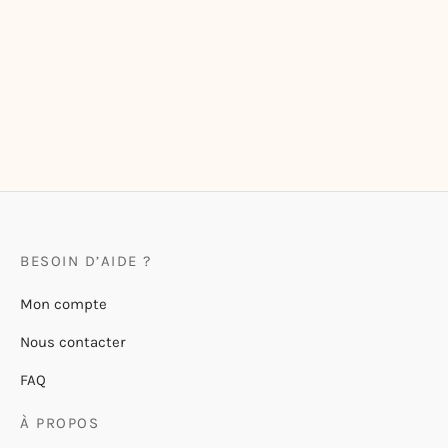
Mug en acier émaillé « Papa
Ours »
20,00
€
BESOIN D’AIDE ?
Mon compte
Nous contacter
FAQ
À PROPOS