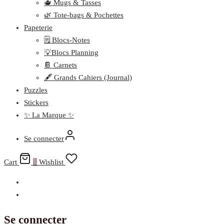
🫖 Mugs & Tasses
🌿 Tote-bags & Pochettes
Papeterie
🗒️ Blocs-Notes
💡Blocs Planning
📔 Carnets
🖋️ Grands Cahiers (Journal)
Puzzles
Stickers
✨ La Marque ✨
Se connecter
Cart
0
Wishlist
Se connecter