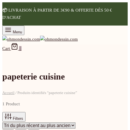
📦
LIVRAISON À PARTIR DE 3€90 & OFFERTE DÈS 50 €
D'ACHAT
Menu
Cart
0
papeterie cuisine
Accueil
/
Produits identifiés “papeterie cuisine”
1 Product
Filters