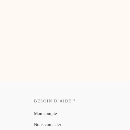
Carnet de poche illustré – Jardin à Paris
8,00
€
BESOIN D’AIDE ?
Mon compte
Nous contacter