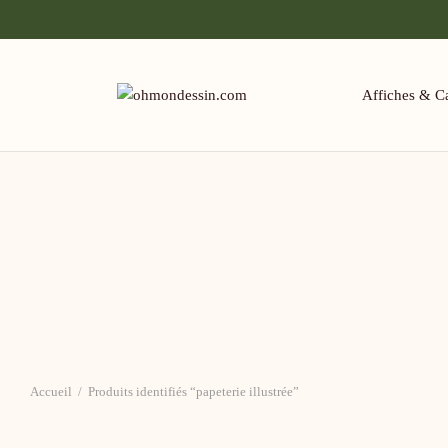
Affiches & Ca
Accueil
/
Produits identifiés “papeterie illustrée”