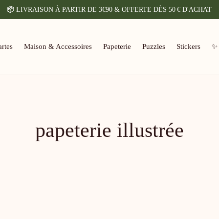
📦
LIVRAISON À PARTIR DE 3€90 & OFFERTE DÈS 50 € D'ACHAT
rtes
Maison & Accessoires
Papeterie
Puzzles
Stickers
✨
papeterie illustrée