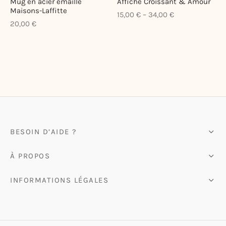
Mug en acier émaillé
Affiche Croissant & Amour
Maisons-Laffitte
ote-bags & Pochettes
–
15,00
€
34,00
€
20,00
€
BESOIN D’AIDE ?
À PROPOS
INFORMATIONS LÉGALES