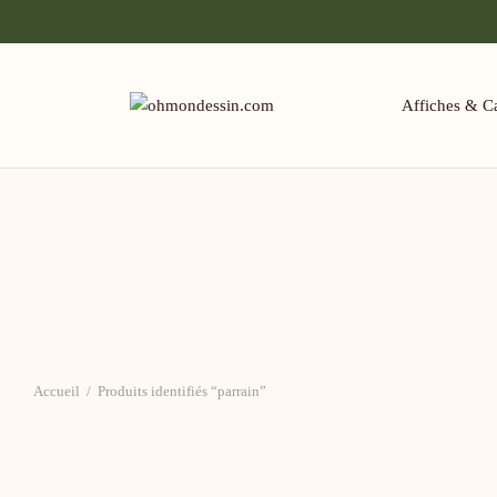
Affiches & Ca
Accueil
/
Produits identifiés “parrain”
Mug en acier émaillé Super Parrain