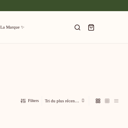
 La Marque ✨
Filters
Carte carrée – Super Parrain