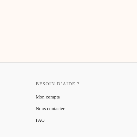
20,00
€
Carte carrée – Fée Marraine
6,00
€
BESOIN D’AIDE ?
Mon compte
Nous contacter
FAQ