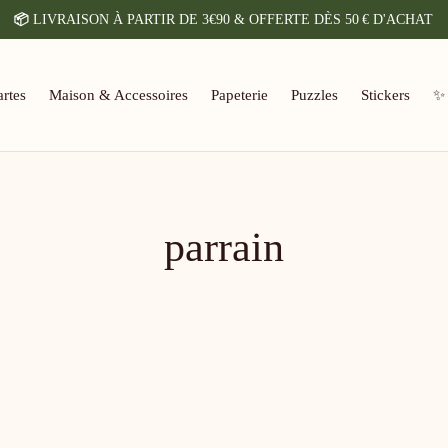
📦
LIVRAISON À PARTIR DE 3€90 & OFFERTE DÈS 50 € D'ACHAT
rtes
Maison & Accessoires
Papeterie
Puzzles
Stickers
✨
parrain
Carte double carrée – Floral