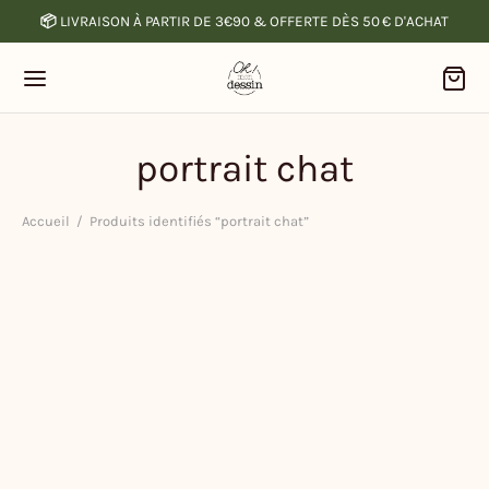
📦
LIVRAISON À PARTIR DE 3€90 & OFFERTE DÈS 50 € D'ACHAT
portrait chat
Accueil
/
Produits identifiés “portrait chat”