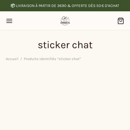
📦
LIVRAISON À PARTIR DE 3€90 & OFFERTE DÈS 50 € D'ACHAT
sticker chat
Accueil
/
Produits identifiés “sticker chat”