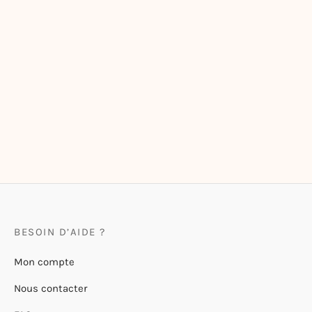
Sticker Holographique
Sticker Holographique Tkt je
Chalut Chat Bleu
gère
2,50
€
3,50
€
BESOIN D’AIDE ?
Mon compte
Nous contacter