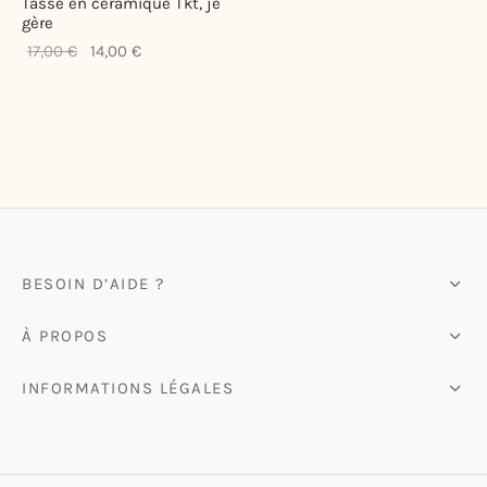
Tasse en céramique Tkt, je
gère
te-bags & Pochettes
Le prix
Le prix
17,00
€
14,00
€
initial
actuel
était :
est :
17,00 €.
14,00 €.
BESOIN D’AIDE ?
À PROPOS
INFORMATIONS LÉGALES