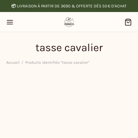
📦
LIVRAISON À PARTIR DE 3€90 & OFFERTE DÈS 50 € D'ACHAT
tasse cavalier
Accueil
/
Produits identifiés “tasse cavalier”