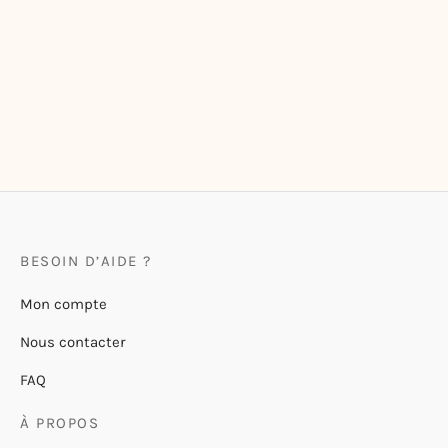
Mug en acier émaillé
Maisons-Laffitte
20,00
€
BESOIN D’AIDE ?
Mon compte
Nous contacter
FAQ
À PROPOS