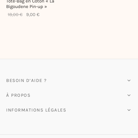
Tote-Bag en Coton « La
Bigoudene Pin-up »
ote-bags & Pochettes
Le prix
Le prix
18,00
€
9,00
€
initial
actuel
était :
est :
18,00 €.
9,00 €.
BESOIN D’AIDE ?
À PROPOS
INFORMATIONS LÉGALES