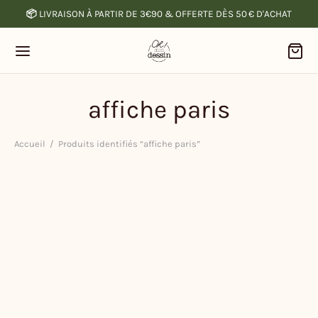
📦
LIVRAISON À PARTIR DE 3€90 & OFFERTE DÈS 50 € D'ACHAT
affiche paris
Accueil
/
Produits identifiés “affiche paris”