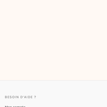
7,00
€
5,00
€
Carte Postale « Parisienne
Carte Postale « Le Cheval de
Vin Rouge et Tour Eiffel »
Maisons-Laffitte »
5,00
€
5,00
€
BESOIN D’AIDE ?