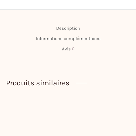
Description
Informations complémentaires
Avis
0
Produits similaires
Affiches personnalisées du
Affiche « La Pin-up
Goéland avec votre texte
Bigouden »
–
–
32,00
€
45,00
€
15,00
€
34,00
€