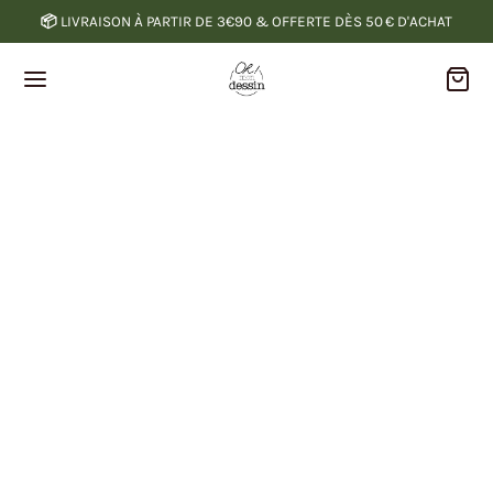
📦
LIVRAISON À PARTIR DE 3€90 & OFFERTE DÈS 50 € D'ACHAT