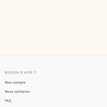
Affiche « La Nana de Tours »
Affiche « Le Cheval de
–
15,00
€
34,00
€
Maisons-Laffitte »
–
15,00
€
34,00
€
BESOIN D’AIDE ?
Mon compte
Nous contacter
FAQ