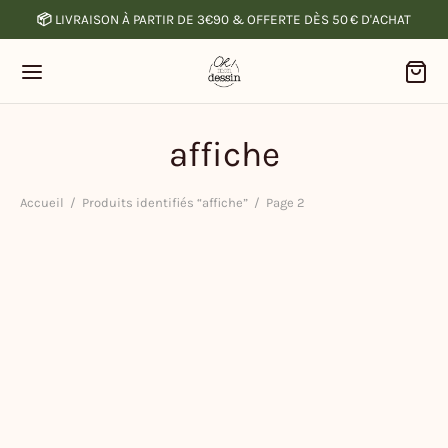
📦
LIVRAISON À PARTIR DE 3€90 & OFFERTE DÈS 50 € D'ACHAT
affiche
Accueil
/
Produits identifiés “affiche”
/
Page 2