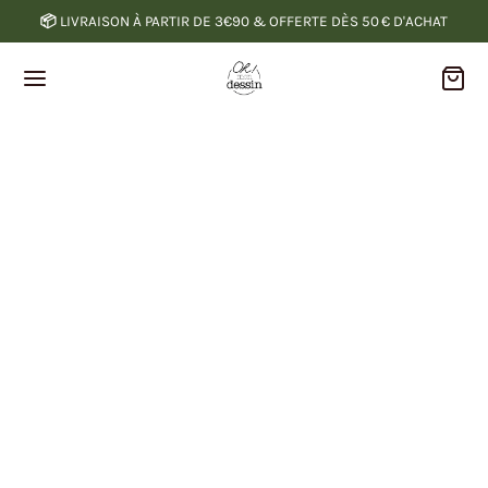
📦
LIVRAISON À PARTIR DE 3€90 & OFFERTE DÈS 50 € D'ACHAT