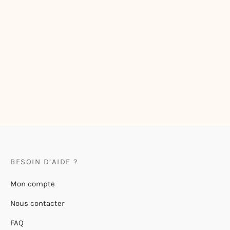
Carnet de Poche Bouquet
Bloc-notes Floral
8,00
€
9,50
€
BESOIN D’AIDE ?
Mon compte
Nous contacter
FAQ