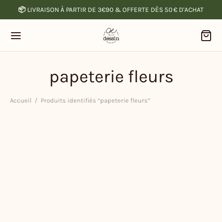
📦
LIVRAISON À PARTIR DE 3€90 & OFFERTE DÈS 50 € D'ACHAT
papeterie fleurs
Accueil
/
Produits identifiés “papeterie fleurs”