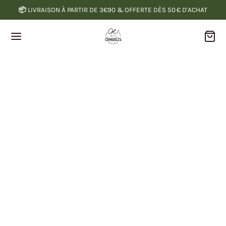
📦
LIVRAISON À PARTIR DE 3€90 & OFFERTE DÈS 50 € D'ACHAT