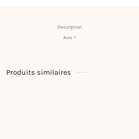
Description
Avis
0
Produits similaires
Carte « Le Hibou sorcier et la
Planificateur hebdomadaire
Lune »
Bouquet
6,00
€
20,00
€