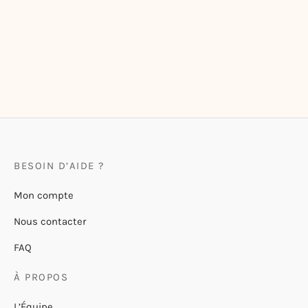
Tote-Bag en Coton Epais
Bloc-notes Floral
« TKT, je gère »
9,50
€
22,00
€
BESOIN D’AIDE ?
Mon compte
Nous contacter
FAQ
À PROPOS
L’Équipe