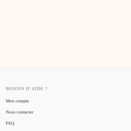
Planificateur hebdomadaire La
Planificateur hebdomadaire
Parisienne
Bouquet
20,00
€
20,00
€
Planificateur hebdomadaire
Floral
20,00
€
BESOIN D’AIDE ?
Mon compte
Nous contacter
FAQ