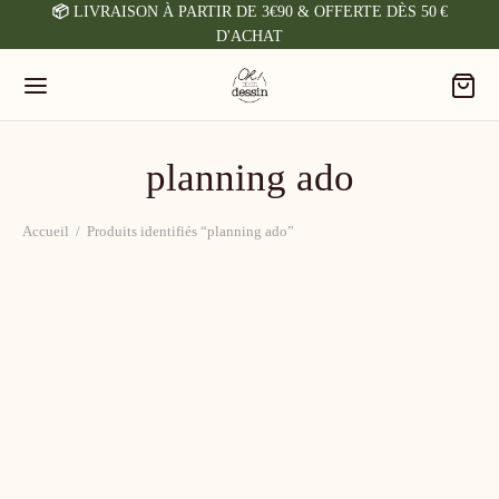
📦
LIVRAISON À PARTIR DE 3€90 & OFFERTE DÈS 50 €
D'ACHAT
planning ado
Accueil
/
Produits identifiés “planning ado”