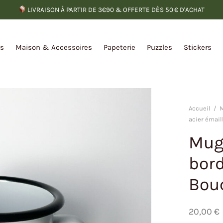
LIVRAISON À PARTIR DE 3€90 & OFFERTE DÈS 50 € D'ACHAT
es
Maison & Accessoires
Papeterie
Puzzles
Stickers
Accueil
/
M
acier émail
Mug 
bord
Bou
20,00
€