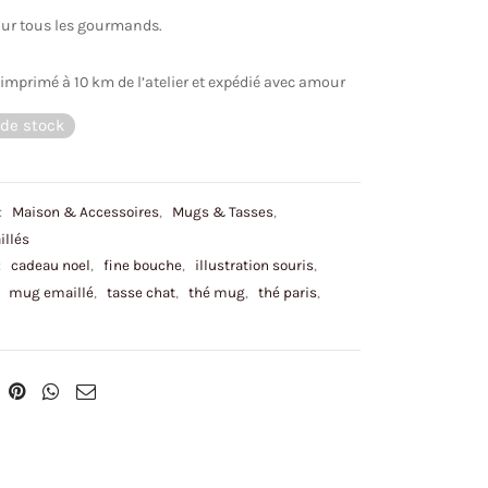
ur tous les gourmands.
imprimé à 10 km de l’atelier et expédié avec amour
de stock
:
Maison & Accessoires
,
Mugs & Tasses
,
llés
:
cadeau noel
,
fine bouche
,
illustration souris
,
,
mug emaillé
,
tasse chat
,
thé mug
,
thé paris
,