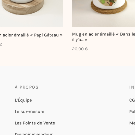
Mug en acier émaillé « Dans le
 acier émaillé « Papi Gâteau »
il y’a… »
€
20,00
€
À PROPOS
I
L’Équipe
CG
Le sur-mesure
Po
Les Points de Vente
Me
Devenir revendeur