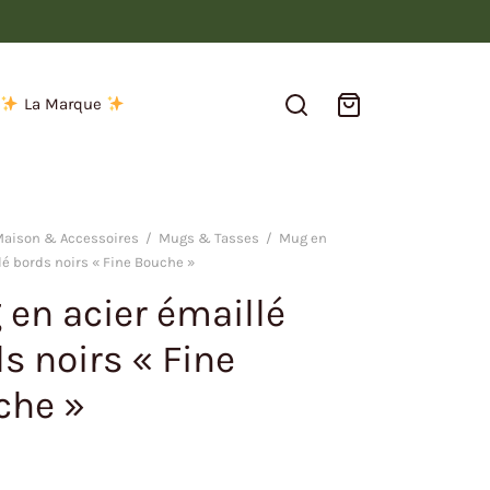
La Marque
aison & Accessoires
/
Mugs & Tasses
/
Mug en
lé bords noirs « Fine Bouche »
en acier émaillé
s noirs « Fine
che »