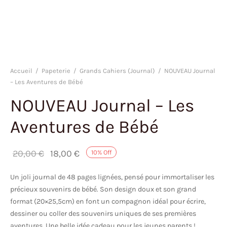
Accueil
/
Papeterie
/
Grands Cahiers (Journal)
/
NOUVEAU Journal
– Les Aventures de Bébé
NOUVEAU Journal – Les
Aventures de Bébé
Le prix
Le prix
20,00
€
18,00
€
10
%
Off
initial
actuel
Un joli journal de 48 pages lignées, pensé pour immortaliser les
était :
est :
précieux souvenirs de bébé. Son design doux et son grand
20,00 €.
18,00 €.
format (20×25,5cm) en font un compagnon idéal pour écrire,
dessiner ou coller des souvenirs uniques de ses premières
aventures. Une belle idée cadeau pour les jeunes parents !