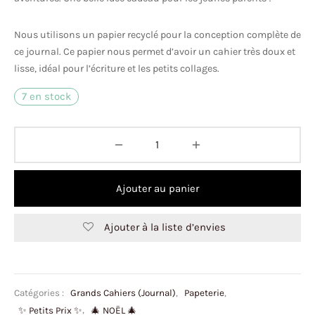
Nous utilisons un papier recyclé pour la conception complète de
ce journal. Ce papier nous permet d’avoir un cahier très doux et
lisse, idéal pour l’écriture et les petits collages.
7 en stock
Ajouter au panier
Ajouter à la liste d’envies
Catégories :
Grands Cahiers (Journal)
,
Papeterie
,
✨ Petits Prix ✨
,
🎄 NOËL 🎄