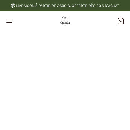
📦
LIVRAISON À PARTIR DE 3€90 & OFFERTE DÈS 50 € D'ACHAT