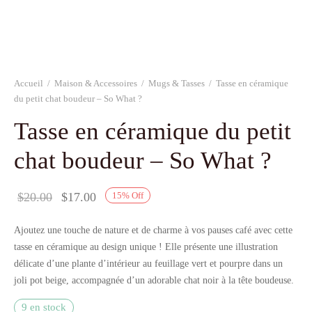
Accueil
/
Maison & Accessoires
/
Mugs & Tasses
/
Tasse en céramique
du petit chat boudeur – So What ?
Tasse en céramique du petit
chat boudeur – So What ?
Le prix
Le prix
$
20.00
$
17.00
15
%
Off
initial
actuel
Ajoutez une touche de nature et de charme à vos pauses café avec cette
était :
est :
tasse en céramique au design unique ! Elle présente une illustration
$20.00.
$17.00.
délicate d’une plante d’intérieur au feuillage vert et pourpre dans un
joli pot beige, accompagnée d’un adorable chat noir à la tête boudeuse.
9 en stock