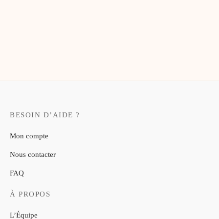
Mug en acier émaillé Fée
Mug en acier émaillé « Ane Ile
Marraine
de Ré »
$
24.00
$
24.00
BESOIN D’AIDE ?
Mon compte
Nous contacter
FAQ
À PROPOS
L’Équipe