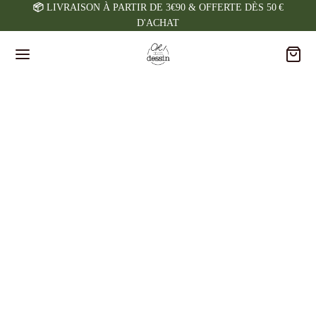
📦
LIVRAISON À PARTIR DE 3€90 & OFFERTE DÈS 50 €
D'ACHAT